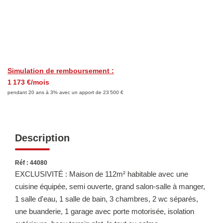
LOUER
Découvrez Nos Biens En Location
Confiez-Nous La Recherche De Votre Location
Simulation de remboursement :
FAIRE GÉRER
1 173 €/mois
pendant 20 ans à 3% avec un apport de 23 500 €
NOTRE AGENCE
Description
Réf : 44080
EXCLUSIVITÉ : Maison de 112m² habitable avec une
cuisine équipée, semi ouverte, grand salon-salle à manger,
1 salle d'eau, 1 salle de bain, 3 chambres, 2 wc séparés,
une buanderie, 1 garage avec porte motorisée, isolation