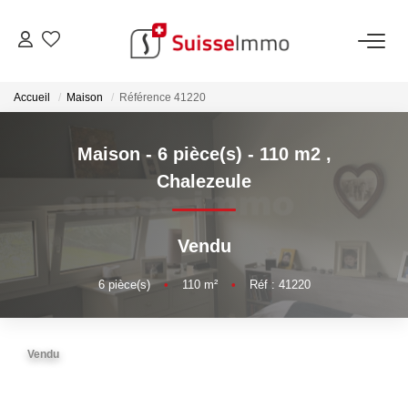
ACHETER
Accueil
Maison
Référence 41220
Découvrez Nos Biens À La Vente
Maison - 6 pièce(s) - 110 m2
,
Découvrez Nos Programmes Neufs
Chalezeule
Confiez-Nous La Recherche De Votre Bien À L'achat
Vendu
VENDRE
6
pièce(s)
•
110
m²
•
Réf : 41220
Estimer Votre Bien En Ligne
Consultez Les Avis Clients
Vendu
Consultez Nos Dernières Ventes