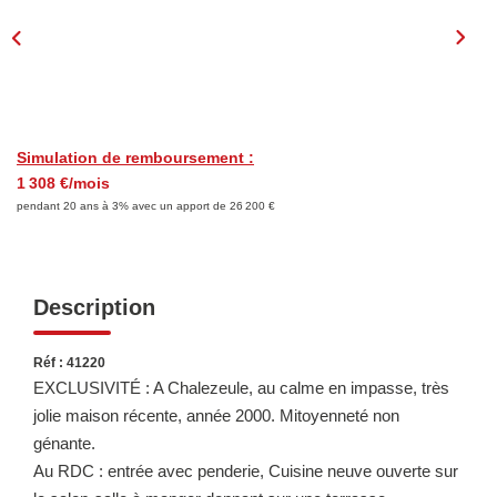
LOUER
Découvrez Nos Biens En Location
Confiez-Nous La Recherche De Votre Location
Simulation de remboursement :
1 308 €/mois
FAIRE GÉRER
pendant 20 ans à 3% avec un apport de 26 200 €
NOTRE AGENCE
Description
Réf : 41220
EXCLUSIVITÉ : A Chalezeule, au calme en impasse, très
jolie maison récente, année 2000. Mitoyenneté non
génante.
Au RDC : entrée avec penderie, Cuisine neuve ouverte sur