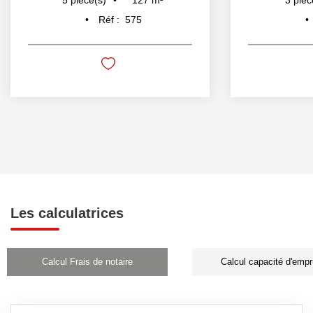
5
pièce(s)
3
pièc
Réf :
575
Les calculatrices
Calcul Frais de notaire
Calcul capacité d'empr