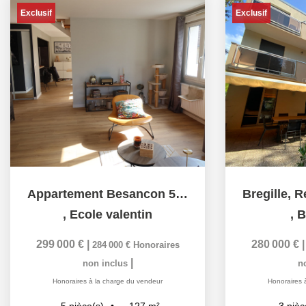
Exclusif
Exclusif
Appartement Besancon 5 pièce(s) 127 m2
,
Ecole valentin
,
B
299 000 €
|
280 000 €
284 000 €
Honoraires
|
non inclus
n
Honoraires à la charge du vendeur
Honoraires 
127
m²