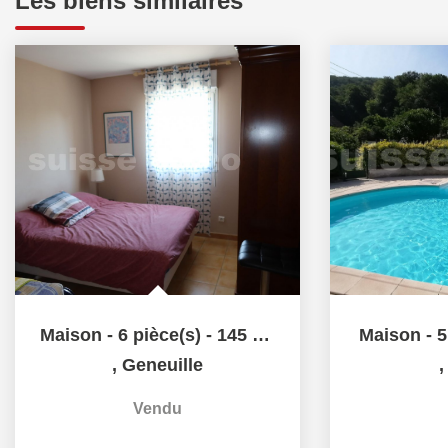
Les biens similaires
Maison - 6 pièce(s) - 145 m2
Maison - 5
,
Geneuille
Vendu