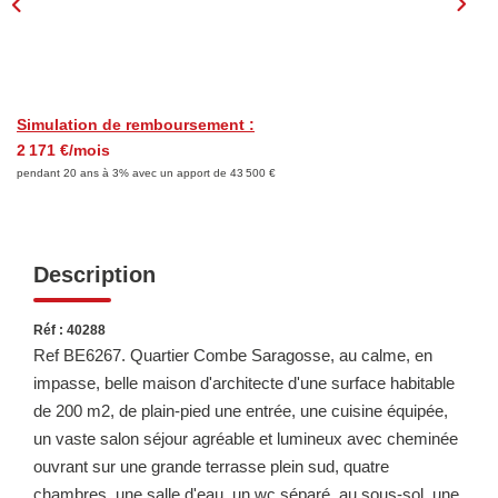
LOUER
Découvrez Nos Biens En Location
Confiez-Nous La Recherche De Votre Location
Simulation de remboursement :
2 171 €/mois
pendant 20 ans à 3% avec un apport de 43 500 €
FAIRE GÉRER
NOTRE AGENCE
Description
Réf : 40288
Ref BE6267. Quartier Combe Saragosse, au calme, en
impasse, belle maison d'architecte d'une surface habitable
de 200 m2, de plain-pied une entrée, une cuisine équipée,
un vaste salon séjour agréable et lumineux avec cheminée
ouvrant sur une grande terrasse plein sud, quatre
chambres, une salle d'eau, un wc séparé, au sous-sol, une