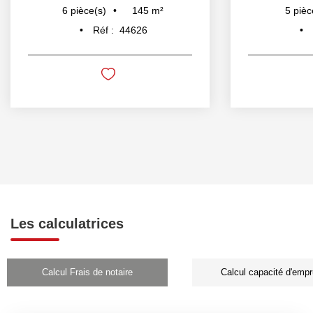
145
m²
6
pièce(s)
5
pièc
Réf :
44626
Les calculatrices
Calcul Frais de notaire
Calcul capacité d'empr