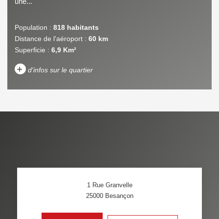
une...
Population :
818 habitants
Distance de l'aéroport :
60 km
Superficie :
6,9 Km²
+
d'infos sur le quartier
DENSITÉ DE POPULATION
ENFANTS ET ADOLESCENTS
AGE MOYEN
REVENU MENSUEL PAR
MÉNAGE
TAUX DE PROPRIÉTAIRES
TAUX D'HABITATION
1 Rue Granvelle
TAXE FONCIÈRE
PART DES MÉNAGES SANS
25000
Besançon
VOITURE