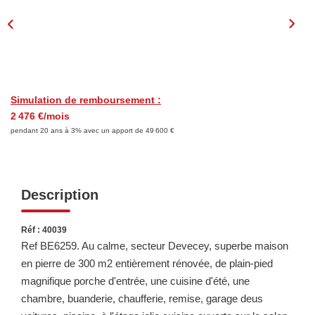
LOUER
Découvrez Nos Biens En Location
Confiez-Nous La Recherche De Votre Location
Simulation de remboursement :
2 476 €/mois
FAIRE GÉRER
pendant 20 ans à 3% avec un apport de 49 600 €
NOTRE AGENCE
Description
Réf : 40039
Ref BE6259. Au calme, secteur Devecey, superbe maison
en pierre de 300 m2 entièrement rénovée, de plain-pied
magnifique porche d'entrée, une cuisine d'été, une
chambre, buanderie, chaufferie, remise, garage deus