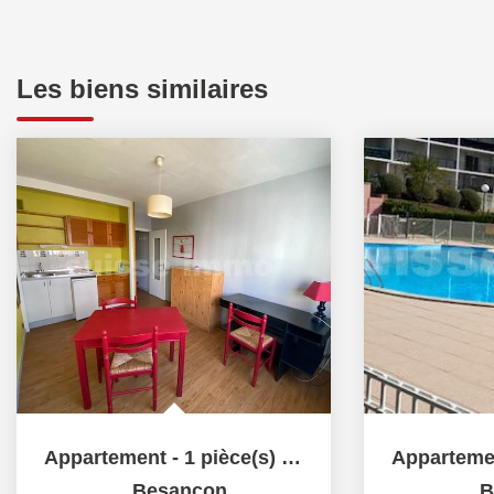
Les biens similaires
Appartement - 1 pièce(s) - 20.42 m2
,
Besancon
,
B