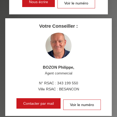
DISTANCE DE L'AÉROPORT :
SUPERFICIE :
Nous écrire
Voir le numéro
RÉSULTATS DES LYCÉES
ECOLES ET CRÈCHES
RESTAURANTS ET CAFÉS
COMMERCES
Votre Conseiller :
MÉDECINS
BOZON Philippe
,
Agent commercial
N° RSAC : 343 199 550
Ville RSAC : BESANCON
Contacter par mail
Voir le numéro