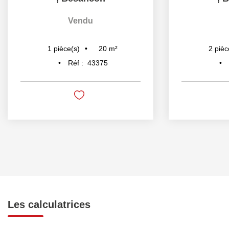
Vendu
20
m²
1
pièce(s)
2
pièc
Réf :
43375
Les calculatrices