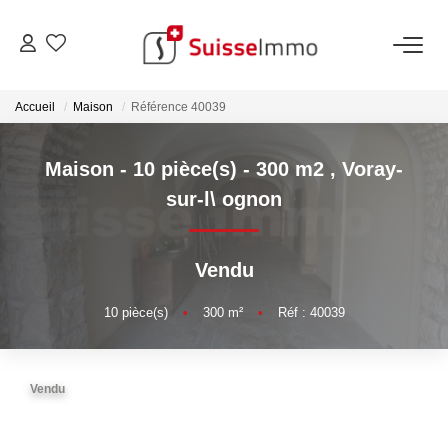
ACHETER
Accueil
Maison
Référence 40039
Découvrez Nos Biens À La Vente
Maison - 10 pièce(s) - 300 m2
,
Voray-
Découvrez Nos Programmes Neufs
sur-l\ ognon
Confiez-Nous La Recherche De Votre Bien À L'achat
Vendu
VENDRE
10
pièce(s)
•
300
m²
•
Réf : 40039
Estimer Votre Bien En Ligne
Consultez Les Avis Clients
Vendu
Consultez Nos Dernières Ventes