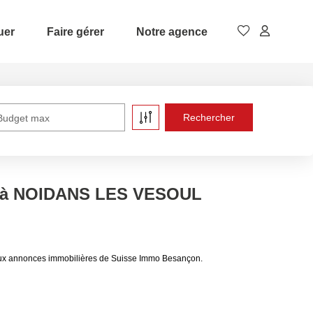
uer
Faire gérer
Notre agence
Budget max
e à NOIDANS LES VESOUL
ux annonces immobilières de Suisse Immo Besançon.