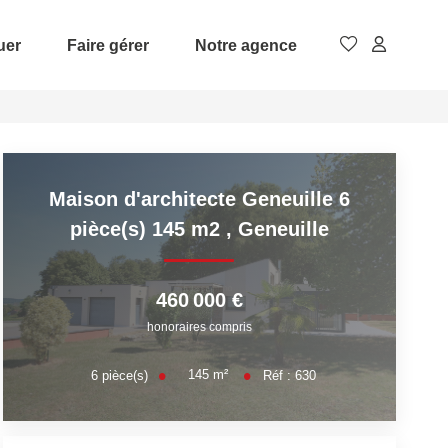
uer
Faire gérer
Notre agence
Maison d'architecte Geneuille 6
pièce(s) 145 m2
,
Geneuille
460 000 €
honoraires compris
145
m²
6
pièce(s)
Réf :
630