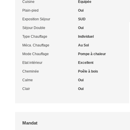
Cuisine
Equipée
Plain-pied
Oui
Exposition Séjour
SUD
Séjour Double
Oui
Type Chauffage
Individuel
Méca. Chauffage
Au Sol
Mode Chauffage
Pompe à chaleur
Etat intérieur
Excellent
Cheminée
Poêle à bois
Calme
Oui
Clair
Oui
Mandat