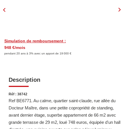
LOUER
Découvrez Nos Biens En Location
Confiez-Nous La Recherche De Votre Location
Simulation de remboursement :
948 €/mois
FAIRE GÉRER
pendant 20 ans à 3% avec un apport de 19 000 €
NOTRE AGENCE
Description
Réf : 38742
Ref BE6771. Au calme, quartier saint-claude, rue allée du
Docteur Maître, dans une petite copropriété de standing,
avant dernier étage, superbe appartement de 66 m2 avec
grande terrasse de 29 m2, loué 748 euros, équipée d'un hall