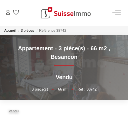
ACHETER
Accueil
3 pièces
Référence 38742
Découvrez Nos Biens À La Vente
Appartement - 3 pièce(s) - 66 m2
,
Découvrez Nos Programmes Neufs
Besancon
Confiez-Nous La Recherche De Votre Bien À L'achat
Vendu
VENDRE
3
pièce(s)
•
66
m²
•
Réf : 38742
Estimer Votre Bien En Ligne
Consultez Les Avis Clients
Vendu
Consultez Nos Dernières Ventes