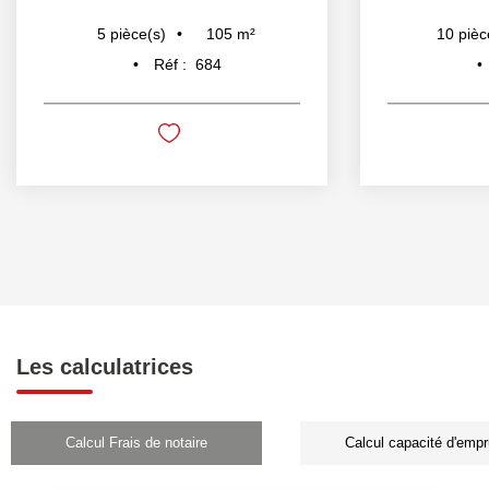
105
m²
5
pièce(s)
10
pièc
Réf :
684
Les calculatrices
Calcul Frais de notaire
Calcul capacité d'empr