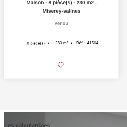
Maison - 8 pièce(s) - 230 m2
,
Miserey-salines
Vendu
230
m²
Réf :
41564
8
pièce(s)
Les calculatrices