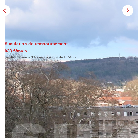
LOUER
Découvrez Nos Biens En Location
Confiez-Nous La Recherche De Votre Location
Simulation de remboursement :
FAIRE GÉRER
923 €/mois
pendant 20 ans à 3% avec un apport de 18 500 €
NOTRE AGENCE
Description
Réf : 41291
Ref BE6130, Emplacement privilégié, quartier la Butte dans
une copropriété de standing, au 4€ étage avec ascenseur
agréable appartement de 93 m2, équipée d'un vaste salon
séjour lumineux ouvert sur une terrasse de 8 m2 avec vue