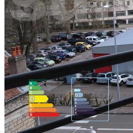
sur Chamars et la citadelle, une cuisine équipée, trois
chambres, une salle de bains, un WC indépendant,
nombreux rangements, entièrement repeint en blanc, un
garage, une cave, charge 150 euros/mois, à pied, proche
tous commerces, bus, tram, écoles, cet appartement
exprime charme et qualité de vie.
Nos honoraires
Nous contacter
Diagnostics énergétiques