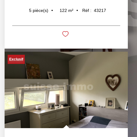
122
m²
Réf :
43217
5
pièce(s)
Exclusif