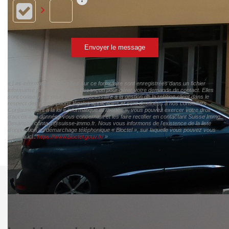
Envoyer le message
« Les informations recueillies sur ce formulaire sont enregistrées dans un fichier
informatisé par Suisse Immo Besançon pour gérer votre demande de contact. Elles
sont conservées pour la durée nécessaire à la gestion de la relation client dans le
respect des prescriptions légales applicables et sont destinées à nos conseillers
Conformément à la loi « informatique et libertés », vous pouvez exercer votre droit
d'accès aux données vous concernant et les faire rectifier en contactant Suisse Immo
Besançon contact@suisse-immo.fr. Nous vous informons de l'existence de la liste
d'opposition au démarchage téléphonique « Bloctel », sur laquelle vous pouvez vous
inscrire ici :
https://www.bloctel.gouv.fr/
»