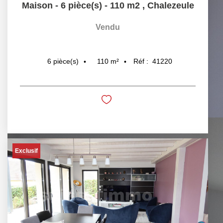
Maison - 6 pièce(s) - 110 m2
,
Chalezeule
Vendu
110
m²
Réf :
41220
6
pièce(s)
Exclusif