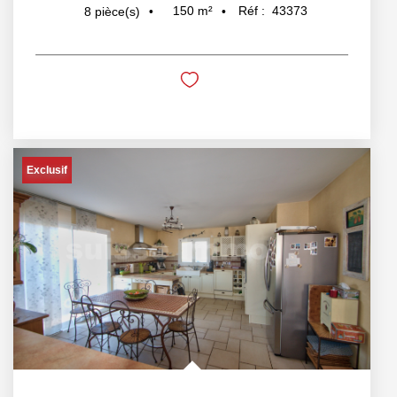
150
m²
Réf :
43373
8
pièce(s)
Exclusif