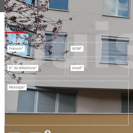
Nous contacter
Prénom*
NOM*
N° de téléphone*
email*
Message*