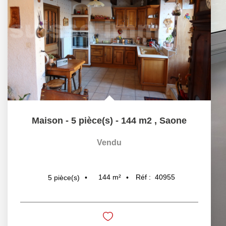
Maison - 5 pièce(s) - 144 m2
,
Saone
Vendu
144
m²
Réf :
40955
5
pièce(s)