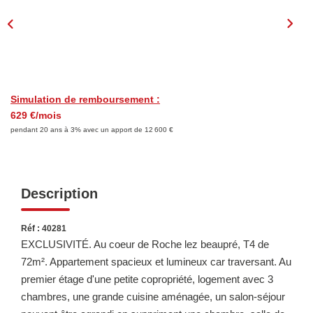
LOUER
Découvrez Nos Biens En Location
Confiez-Nous La Recherche De Votre Location
Simulation de remboursement :
629 €/mois
FAIRE GÉRER
pendant 20 ans à 3% avec un apport de 12 600 €
NOTRE AGENCE
Description
Réf : 40281
EXCLUSIVITÉ. Au coeur de Roche lez beaupré, T4 de
72m². Appartement spacieux et lumineux car traversant. Au
premier étage d'une petite copropriété, logement avec 3
chambres, une grande cuisine aménagée, un salon-séjour