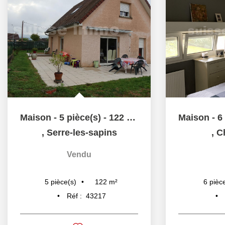
Maison - 5 pièce(s) - 122 m2
,
Serre-les-sapins
,
C
Vendu
122
m²
5
pièce(s)
6
pièc
Réf :
43217