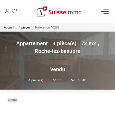
ACHETER
Accueil
4 pièces
Référence 40281
Découvrez Nos Biens À La Vente
Appartement - 4 pièce(s) - 72 m2
,
Découvrez Nos Programmes Neufs
Roche-lez-beaupre
Confiez-Nous La Recherche De Votre Bien À L'achat
Vendu
VENDRE
4
pièce(s)
•
72
m²
•
Réf : 40281
Estimer Votre Bien En Ligne
Consultez Les Avis Clients
Vendu
Consultez Nos Dernières Ventes