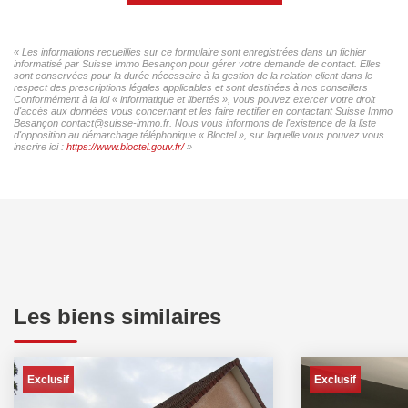
« Les informations recueillies sur ce formulaire sont enregistrées dans un fichier
informatisé par Suisse Immo Besançon pour gérer votre demande de contact. Elles
sont conservées pour la durée nécessaire à la gestion de la relation client dans le
respect des prescriptions légales applicables et sont destinées à nos conseillers
Conformément à la loi « informatique et libertés », vous pouvez exercer votre droit
d'accès aux données vous concernant et les faire rectifier en contactant Suisse Immo
Besançon contact@suisse-immo.fr. Nous vous informons de l'existence de la liste
d'opposition au démarchage téléphonique « Bloctel », sur laquelle vous pouvez vous
inscrire ici :
https://www.bloctel.gouv.fr/
»
Les biens similaires
Exclusif
Exclusif