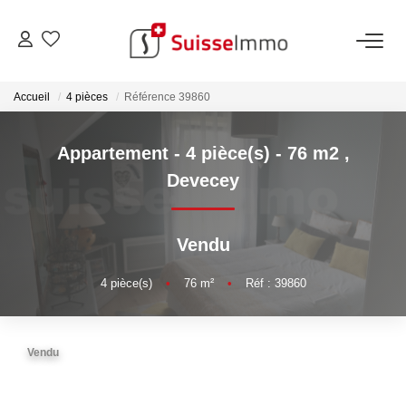
ACHETER
Accueil
4 pièces
Référence 39860
Découvrez Nos Biens À La Vente
Appartement - 4 pièce(s) - 76 m2
,
Découvrez Nos Programmes Neufs
Devecey
Confiez-Nous La Recherche De Votre Bien À L'achat
Vendu
VENDRE
4
pièce(s)
•
76
m²
•
Réf : 39860
Estimer Votre Bien En Ligne
Consultez Les Avis Clients
Vendu
Consultez Nos Dernières Ventes