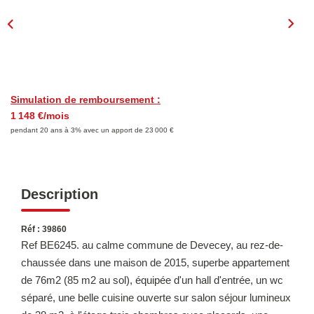
LOUER
Découvrez Nos Biens En Location
Confiez-Nous La Recherche De Votre Location
Simulation de remboursement :
1 148 €/mois
FAIRE GÉRER
pendant 20 ans à 3% avec un apport de 23 000 €
NOTRE AGENCE
Description
Réf : 39860
Ref BE6245. au calme commune de Devecey, au rez-de-
chaussée dans une maison de 2015, superbe appartement
de 76m2 (85 m2 au sol), équipée d'un hall d'entrée, un wc
séparé, une belle cuisine ouverte sur salon séjour lumineux