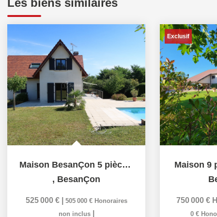
Les biens similaires
Exclusif
Maison BesanÇon 5 pièce(s) 135 m2
Maison 9 
,
BesanÇon
B
525 000 €
|
750 000 €
H
505 000 €
Honoraires
|
non inclus
0 €
Honor