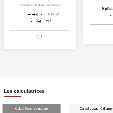
Honoraires à la charge du vendeur
9
pièce
135
m²
5
pièce(s)
Réf :
737
Les calculatrices
Calcul Frais de notaire
Calcul capacité d'empr