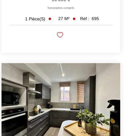
honoraires compris
27
M²
Réf :
695
1
Pièce(s)