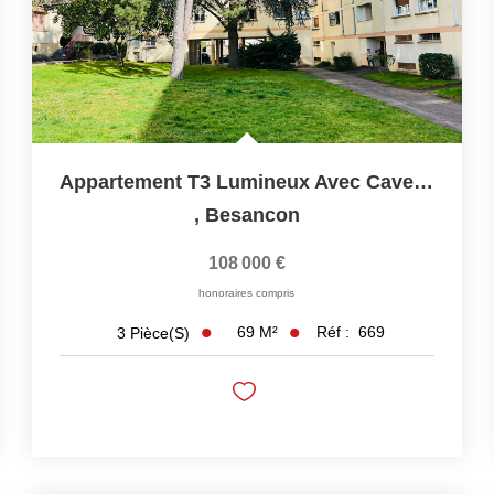
Appartement T3 Lumineux Avec Cave Et Garage
,
Besancon
108 000 €
honoraires compris
69
M²
Réf :
669
3
Pièce(s)