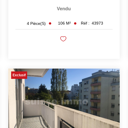
Vendu
106
M²
Réf :
43973
4
Pièce(s)
Exclusif