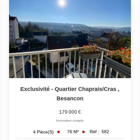
Exclusivité - Quartier Chaprais/Cras
,
Besancon
179 000 €
honoraires compris
76
M²
Réf :
582
4
Pièce(s)