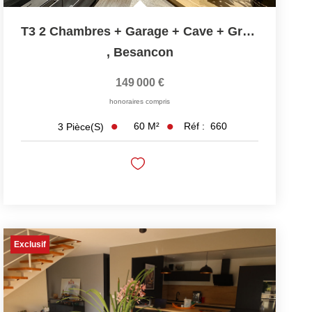
T3 2 Chambres + Garage + Cave + Grenier. Lumineux ...
,
Besancon
149 000 €
honoraires compris
60
M²
Réf :
660
3
Pièce(s)
Exclusif