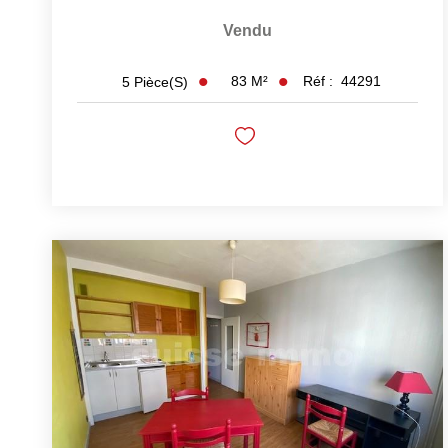
Vendu
83
M²
Réf :
44291
5
Pièce(s)