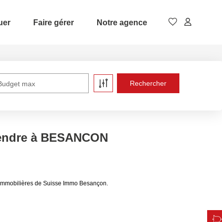
uer
Faire gérer
Notre agence
Budget max
vendre à BESANCON
immobilières de Suisse Immo Besançon.