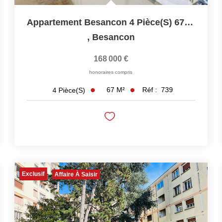
Appartement Besancon 4 Pièce(s) 67 M2
,
Besancon
168 000 €
honoraires compris
67
M²
Réf :
739
4
Pièce(s)
Exclusif
Affaire À Saisir