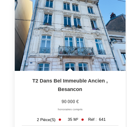
T2 Dans Bel Immeuble Ancien
,
Besancon
90 000 €
honoraires compris
35
M²
Réf :
641
2
Pièce(s)