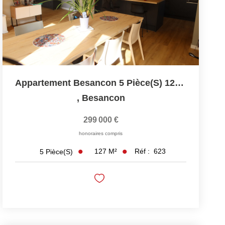
Appartement Besancon 5 Pièce(s) 127 M2
,
Besancon
299 000 €
honoraires compris
127
M²
Réf :
623
5
Pièce(s)