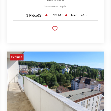
honoraires compris
93
M²
Réf :
745
3
Pièce(s)
Exclusif