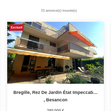
53 annonce(s) trouvée(s)
Exclusif
Bregille, Rez De Jardin État Impeccable.
,
Besancon
280 000 €