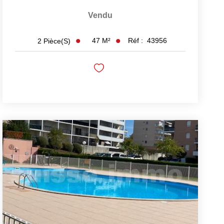
Vendu
47
M²
Réf :
43956
2
Pièce(s)