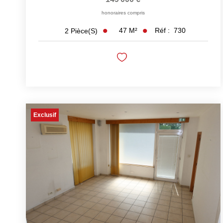
honoraires compris
47
M²
Réf :
730
2
Pièce(s)
Exclusif