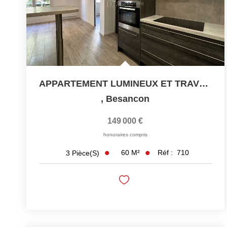
APPARTEMENT LUMINEUX ET TRAVERSANT AVEC GARAGE -...
,
Besancon
149 000 €
honoraires compris
60
M²
Réf :
710
3
Pièce(s)