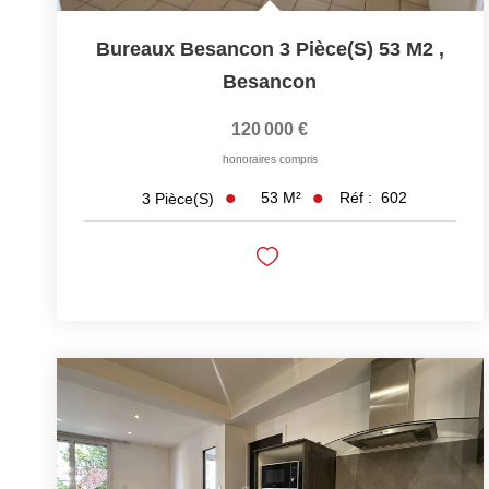
Bureaux Besancon 3 Pièce(s) 53 M2
,
Besancon
120 000 €
honoraires compris
53
M²
Réf :
602
3
Pièce(s)