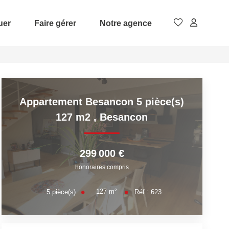
uer
Faire gérer
Notre agence
Appartement Besancon 5 pièce(s)
127 m2
,
Besancon
299 000 €
honoraires compris
127
m²
5
pièce(s)
Réf :
623