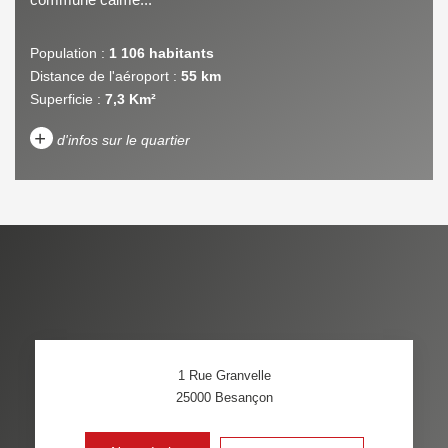
Population :
1 106 habitants
Distance de l'aéroport :
55 km
Superficie :
7,3 Km²
+
d'infos sur le quartier
DENSITÉ DE POPULATION
ENFANTS ET ADOLESCENTS
AGE MOYEN
REVENU MENSUEL PAR
MÉNAGE
TAUX DE PROPRIÉTAIRES
TAUX D'HABITATION
1 Rue Granvelle
TAXE FONCIÈRE
PART DES MÉNAGES SANS
25000
Besançon
VOITURE
DISTANCE DE L'AÉROPORT :
SUPERFICIE :