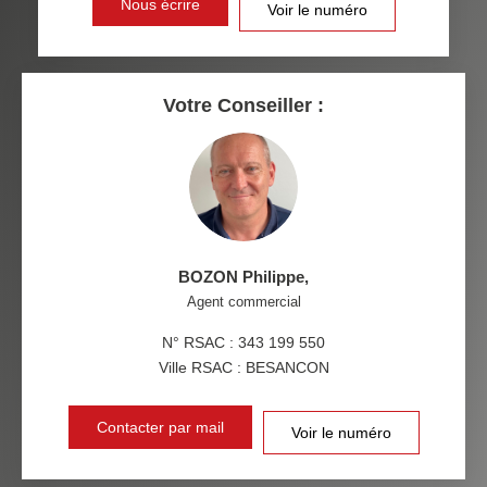
Nous écrire
Voir le numéro
RÉSULTATS DES LYCÉES
ECOLES ET CRÈCHES
RESTAURANTS ET CAFÉS
COMMERCES
Votre Conseiller :
MÉDECINS
BOZON Philippe
,
Agent commercial
N° RSAC : 343 199 550
Ville RSAC : BESANCON
Contacter par mail
Voir le numéro