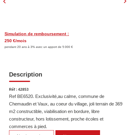
LOUER
Découvrez Nos Biens En Location
Confiez-Nous La Recherche De Votre Location
Simulation de remboursement :
250 €/mois
pendant 20 ans à 3% avec un apport de 5 000 €
FAIRE GÉRER
NOTRE AGENCE
Description
Réf : 42853
Ref BE6520. Exclusivité,au calme, commune de
Chemaudin et Vaux, au coeur du village, joli terrain de 369
m2 constructible, viabilisation en bordure, libre
constructeur, hors lotissement, proche écoles et
commerces à pied.