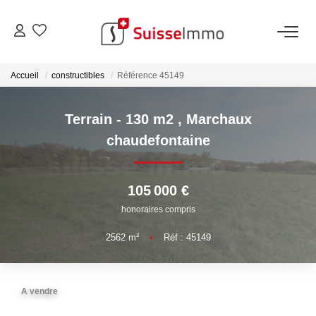
ACHETER
Accueil
constructibles
Référence 45149
Découvrez Nos Biens À La Vente
Terrain - 130 m2
,
Marchaux
Découvrez Nos Programmes Neufs
chaudefontaine
Confiez-Nous La Recherche De Votre Bien À L'achat
105 000 €
VENDRE
honoraires compris
Estimer Votre Bien En Ligne
2562
m²
•
Réf : 45149
Consultez Les Avis Clients
Consultez Nos Dernières Ventes
A vendre