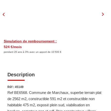
LOUER
Découvrez Nos Biens En Location
Confiez-Nous La Recherche De Votre Location
Simulation de remboursement :
FAIRE GÉRER
524 €/mois
pendant 20 ans à 3% avec un apport de 10 500 €
NOTRE AGENCE
Description
Réf : 45149
Ref BE6568. Commune de Marchaux, superbe terrain plat
de 2562 m2, constructible 591 m2 et constructible non
habitable 475 m2, exposé plein sud, viabilisation en