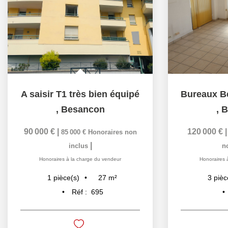
A saisir T1 très bien équipé
,
Besancon
,
B
90 000 €
|
120 000 €
85 000 €
Honoraires non
|
inclus
n
Honoraires à la charge du vendeur
Honoraires 
27
m²
1
pièce(s)
3
pièc
Réf :
695