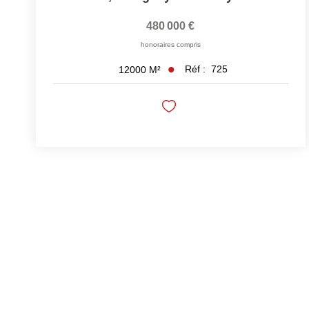
480 000 €
honoraires compris
Réf :
725
12000
M²