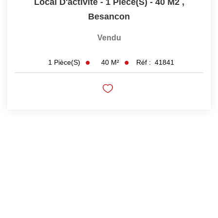
Local D'activité - 1 Pièce(s) - 40 M2
,
Besancon
Vendu
40
M²
Réf :
41841
1
Pièce(s)