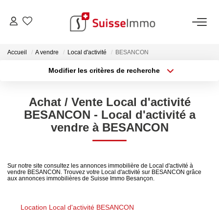
ACHETER
Accueil
A vendre
Local d'activité
BESANCON
Modifier les critères de recherche
Découvrez Nos Biens À La Vente
Type de transaction
Localisation
Acheter
Localisation
Découvrez Nos Programmes Neufs
Achat / Vente Local d'activité
Type de bien
Confiez-Nous La Recherche De Votre Bien À L'achat
Sélectionnez...
Surface min
BESANCON - Local d'activité a
vendre à BESANCON
Plus de critères
Budget max
VENDRE
Créer une alerte
Estimer Votre Bien En Ligne
Sur notre site consultez les annonces immobilière de Local d'activité à
vendre BESANCON. Trouvez votre Local d'activité sur BESANCON grâce
aux annonces immobilières de Suisse Immo Besançon.
Consultez Les Avis Clients
Consultez Nos Dernières Ventes
Location Local d'activité BESANCON