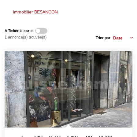
LOUER
Immobilier BESANCON
Découvrez Nos Biens En Location
Afficher la carte
Confiez-Nous La Recherche De Votre Location
1 annonce(s) trouvée(s)
Trier par
FAIRE GÉRER
NOTRE AGENCE