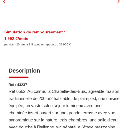
LOUER
Découvrez Nos Biens En Location
Confiez-Nous La Recherche De Votre Location
Simulation de remboursement :
1 992 €/mois
pendant 20 ans à 3% avec un apport de 39 900 €
FAIRE GÉRER
NOTRE AGENCE
Description
Réf : 43237
Ref 6562. Au calme, la Chapelle-des-Buis, agréable maison
traditionnelle de 200 m2 habitable, de plain-pied, une cuisine
équipée, un vaste salon séjour lumineux avec une
cheminée insert ouvert sur une grande terrasse avec vue
panoramique sur la nature, trois chambres, une salle d'eau
avec douche à l'italienne, wc séparé, à l'étage mezzanine,