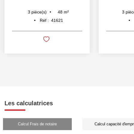
48
m²
3
pièce(s)
3
pièc
Réf :
41621
Les calculatrices
Calcul Frais de notaire
Calcul capacité d'empr