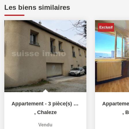
Les biens similaires
Exclusif
Appartement - 3 pièce(s) - 48 m2
,
Chaleze
,
B
Vendu