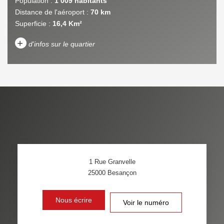
Population :
1 009 habitants
Distance de l'aéroport :
70 km
Superficie :
16,4 Km²
+
d'infos sur le quartier
DENSITÉ DE POPULATION
ENFANTS ET ADOLESCENTS
AGE MOYEN
REVENU MENSUEL PAR
MÉNAGE
TAUX DE PROPRIÉTAIRES
TAUX D'HABITATION
1 Rue Granvelle
TAXE FONCIÈRE
PART DES MÉNAGES SANS
25000
Besançon
VOITURE
DISTANCE DE L'AÉROPORT :
SUPERFICIE :
Nous écrire
Voir le numéro
RÉSULTATS DES LYCÉES
ECOLES ET CRÈCHES