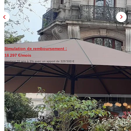
LOUER
Découvrez Nos Biens En Location
Confiez-Nous La Recherche De Votre Location
FAIRE GÉRER
Simulation de remboursement :
16 297 €/mois
pendant 20 ans à 3% avec un apport de 326 500 €
NOTRE AGENCE
Description
Réf : 603
A Besançon dans la boucle, 2 rue Lacoré, une opportunité
d'investissement exceptionnelle, un immeuble de rapport,
entièrement loué, alliant caractère architectural et