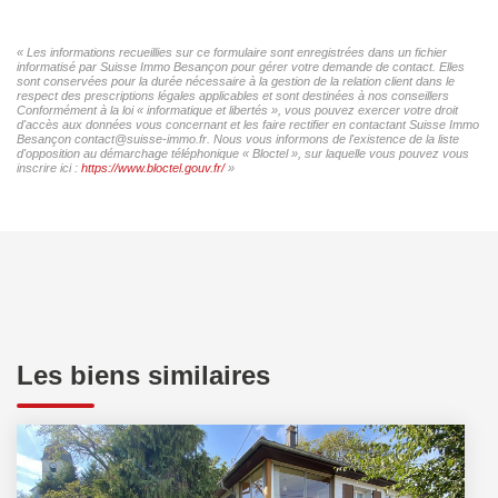
« Les informations recueillies sur ce formulaire sont enregistrées dans un fichier
informatisé par Suisse Immo Besançon pour gérer votre demande de contact. Elles
sont conservées pour la durée nécessaire à la gestion de la relation client dans le
respect des prescriptions légales applicables et sont destinées à nos conseillers
Conformément à la loi « informatique et libertés », vous pouvez exercer votre droit
d'accès aux données vous concernant et les faire rectifier en contactant Suisse Immo
Besançon contact@suisse-immo.fr. Nous vous informons de l'existence de la liste
d'opposition au démarchage téléphonique « Bloctel », sur laquelle vous pouvez vous
inscrire ici :
https://www.bloctel.gouv.fr/
»
Les biens similaires