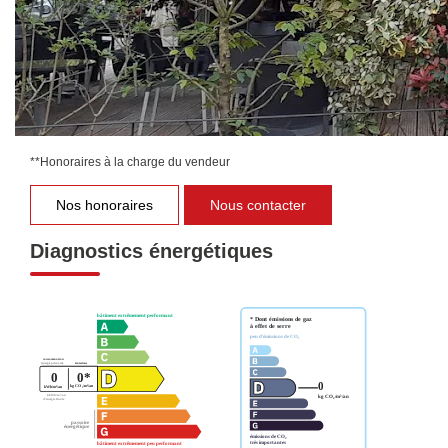
performance financière solide au coeur du centre historique
de Besançon, revenu locatif 147791 euros annuel, des
espaces intérieurs de grand standing, beaux volumes avec
des matériaux nobles, au rez-de-chaussée un restaurant
1802 de renom avec une terrasse exceptionnelle, une
opportunité unique de valoriser votre patrimoine.
**
Honoraires à la charge du vendeur
Nos honoraires
Nous contacter
Diagnostics énergétiques