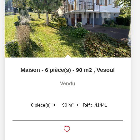
Maison - 6 pièce(s) - 90 m2
,
Vesoul
Vendu
90
m²
Réf :
41441
6
pièce(s)