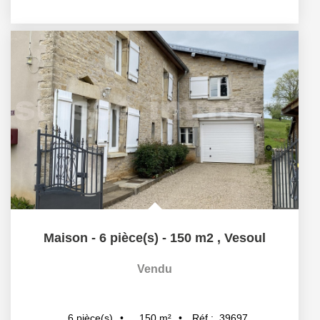
Maison - 6 pièce(s) - 150 m2
,
Vesoul
Vendu
150
m²
Réf :
39697
6
pièce(s)