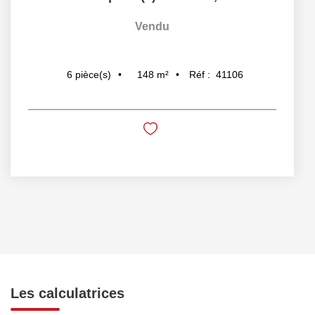
Vendu
148
m²
Réf :
41106
6
pièce(s)
Les calculatrices