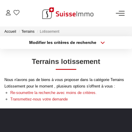
ACHETER
Accueil
Terrains
Lotissement
Modifier les critères de recherche
Découvrez Nos Biens À La Vente
Type de transaction
Localisation
Acheter
Localisation
Découvrez Nos Programmes Neufs
Terrains lotissement
Type de bien
Confiez-Nous La Recherche De Votre Bien À L'achat
Sélectionnez...
Surface min
Nous n'avons pas de biens à vous proposer dans la catégorie Terrains
Plus de critères
Budget max
VENDRE
Lotissement pour le moment , plusieurs options s'offrent à vous :
Re-soumettre la recherche avec moins de critères.
Créer une alerte
Estimer Votre Bien En Ligne
Transmettez-nous votre demande
Consultez Les Avis Clients
Consultez Nos Dernières Ventes