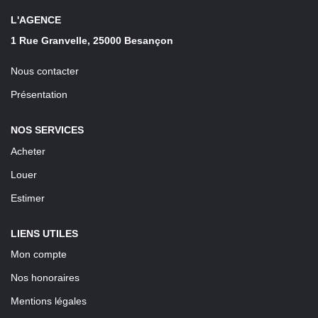
LOUER
L'AGENCE
1 Rue Granvelle, 25000 Besançon
Découvrez Nos Biens En Location
Nous contacter
Confiez-Nous La Recherche De Votre Location
Présentation
FAIRE GÉRER
NOS SERVICES
Acheter
NOTRE AGENCE
Louer
Estimer
LIENS UTILES
Mon compte
Nos honoraires
Mentions légales