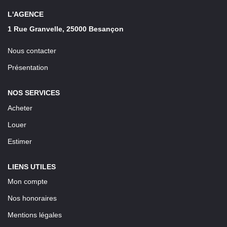
LOUER
L'AGENCE
1 Rue Granvelle, 25000 Besançon
Découvrez Nos Biens En Location
Nous contacter
Confiez-Nous La Recherche De Votre Location
Présentation
FAIRE GÉRER
NOS SERVICES
Acheter
NOTRE AGENCE
Louer
Estimer
LIENS UTILES
Mon compte
Nos honoraires
Mentions légales