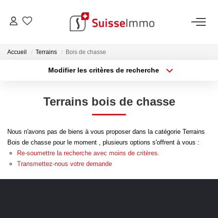
ACHETER
Accueil
Terrains
Bois de chasse
Modifier les critères de recherche
Découvrez Nos Biens À La Vente
Type de transaction
Localisation
Acheter
Localisation
Découvrez Nos Programmes Neufs
Terrains bois de chasse
Type de bien
Confiez-Nous La Recherche De Votre Bien À L'achat
Sélectionnez...
Surface min
Nous n'avons pas de biens à vous proposer dans la catégorie Terrains
Plus de critères
Budget max
VENDRE
Bois de chasse pour le moment , plusieurs options s'offrent à vous :
Re-soumettre la recherche avec moins de critères.
Créer une alerte
Estimer Votre Bien En Ligne
Transmettez-nous votre demande
Consultez Les Avis Clients
Consultez Nos Dernières Ventes