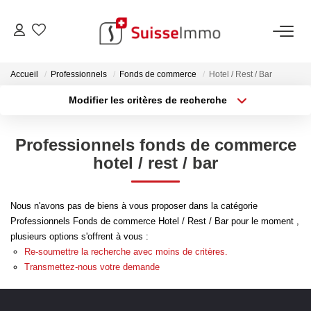
ACHETER
Accueil
Professionnels
Fonds de commerce
Hotel / Rest / Bar
Modifier les critères de recherche
Découvrez Nos Biens À La Vente
Type de transaction
Localisation
Acheter
Localisation
Découvrez Nos Programmes Neufs
Professionnels fonds de commerce
Type de bien
Confiez-Nous La Recherche De Votre Bien À L'achat
Sélectionnez...
Surface min
hotel / rest / bar
Plus de critères
Budget max
VENDRE
Nous n'avons pas de biens à vous proposer dans la catégorie
Professionnels Fonds de commerce Hotel / Rest / Bar pour le moment ,
Créer une alerte
Estimer Votre Bien En Ligne
plusieurs options s'offrent à vous :
Re-soumettre la recherche avec moins de critères.
Consultez Les Avis Clients
Transmettez-nous votre demande
Consultez Nos Dernières Ventes