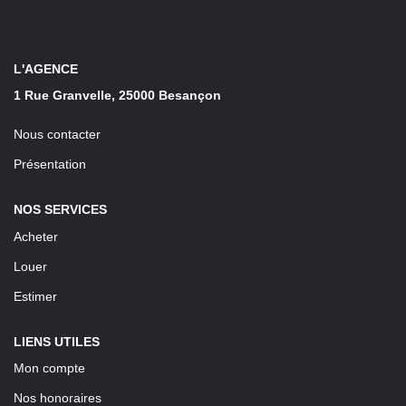
LOUER
Découvrez Nos Biens En Location
L'AGENCE
1 Rue Granvelle, 25000 Besançon
Confiez-Nous La Recherche De Votre Location
Nous contacter
FAIRE GÉRER
Présentation
NOS SERVICES
NOTRE AGENCE
Acheter
Louer
Estimer
LIENS UTILES
Mon compte
Nos honoraires