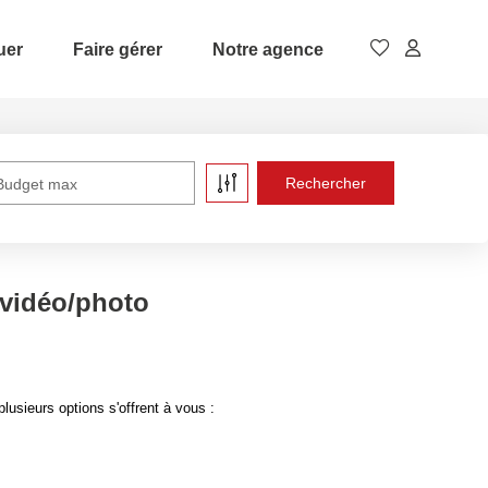
uer
Faire gérer
Notre agence
Budget max
 vidéo/photo
usieurs options s'offrent à vous :