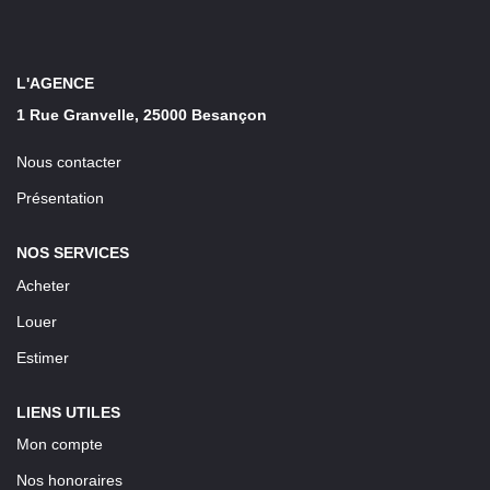
LOUER
Découvrez Nos Biens En Location
L'AGENCE
1 Rue Granvelle, 25000 Besançon
Confiez-Nous La Recherche De Votre Location
Nous contacter
FAIRE GÉRER
Présentation
NOS SERVICES
NOTRE AGENCE
Acheter
Louer
Estimer
LIENS UTILES
Mon compte
Nos honoraires