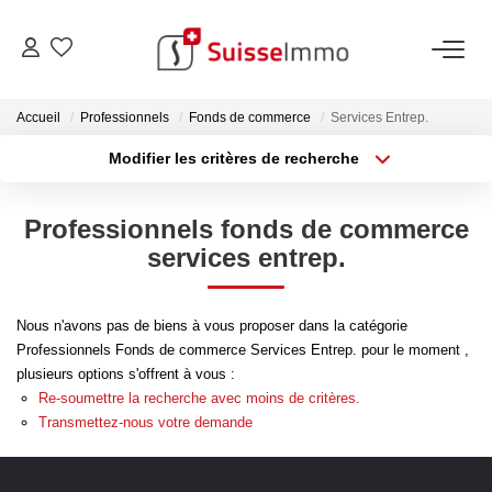
ACHETER
Accueil
Professionnels
Fonds de commerce
Services Entrep.
Modifier les critères de recherche
Découvrez Nos Biens À La Vente
Type de transaction
Localisation
Acheter
Localisation
Découvrez Nos Programmes Neufs
Professionnels fonds de commerce
Type de bien
Confiez-Nous La Recherche De Votre Bien À L'achat
Sélectionnez...
Surface min
services entrep.
Plus de critères
Budget max
VENDRE
Nous n'avons pas de biens à vous proposer dans la catégorie
Professionnels Fonds de commerce Services Entrep. pour le moment ,
Créer une alerte
Estimer Votre Bien En Ligne
plusieurs options s'offrent à vous :
Re-soumettre la recherche avec moins de critères.
Consultez Les Avis Clients
Transmettez-nous votre demande
Consultez Nos Dernières Ventes