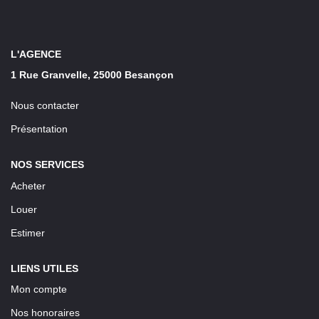
LOUER
Découvrez Nos Biens En Location
L'AGENCE
1 Rue Granvelle, 25000 Besançon
Confiez-Nous La Recherche De Votre Location
Nous contacter
FAIRE GÉRER
Présentation
NOS SERVICES
NOTRE AGENCE
Acheter
Louer
Estimer
LIENS UTILES
Mon compte
Nos honoraires