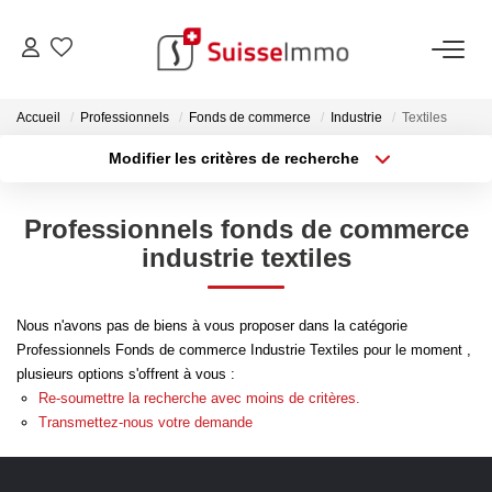
ACHETER
Accueil
Professionnels
Fonds de commerce
Industrie
Textiles
Modifier les critères de recherche
Découvrez Nos Biens À La Vente
Type de transaction
Localisation
Acheter
Localisation
Découvrez Nos Programmes Neufs
Professionnels fonds de commerce
Type de bien
Confiez-Nous La Recherche De Votre Bien À L'achat
Sélectionnez...
Surface min
industrie textiles
Plus de critères
Budget max
VENDRE
Nous n'avons pas de biens à vous proposer dans la catégorie
Professionnels Fonds de commerce Industrie Textiles pour le moment ,
Créer une alerte
Estimer Votre Bien En Ligne
plusieurs options s'offrent à vous :
Re-soumettre la recherche avec moins de critères.
Consultez Les Avis Clients
Transmettez-nous votre demande
Consultez Nos Dernières Ventes