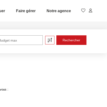
uer
Faire gérer
Notre agence
Budget max
vous :