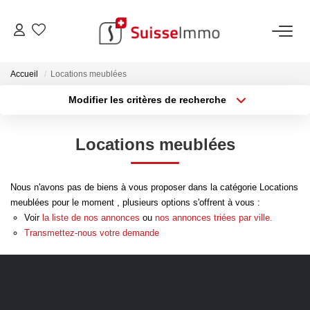
ACHETER
Accueil
Locations meublées
Modifier les critères de recherche
Découvrez Nos Biens À La Vente
Type de transaction
Localisation
Acheter
Localisation
Découvrez Nos Programmes Neufs
Locations meublées
Type de bien
Confiez-Nous La Recherche De Votre Bien À L'achat
Sélectionnez...
Surface min
Nous n'avons pas de biens à vous proposer dans la catégorie Locations
Plus de critères
Budget max
VENDRE
meublées pour le moment , plusieurs options s'offrent à vous :
Voir
la liste de nos annonces
ou
nos annonces triées par ville.
Créer une alerte
Estimer Votre Bien En Ligne
Transmettez-nous votre demande
Consultez Les Avis Clients
Consultez Nos Dernières Ventes