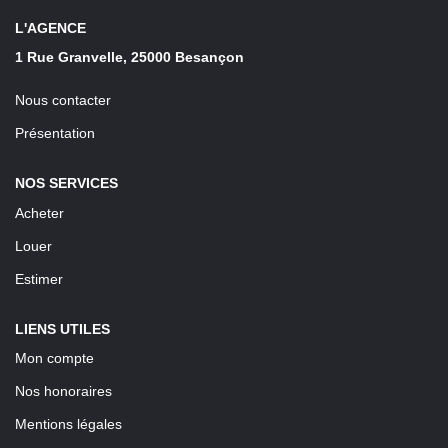
LOUER
L'AGENCE
1 Rue Granvelle, 25000 Besançon
Découvrez Nos Biens En Location
Nous contacter
Confiez-Nous La Recherche De Votre Location
Présentation
FAIRE GÉRER
NOS SERVICES
Acheter
NOTRE AGENCE
Louer
Estimer
LIENS UTILES
Mon compte
Nos honoraires
Mentions légales